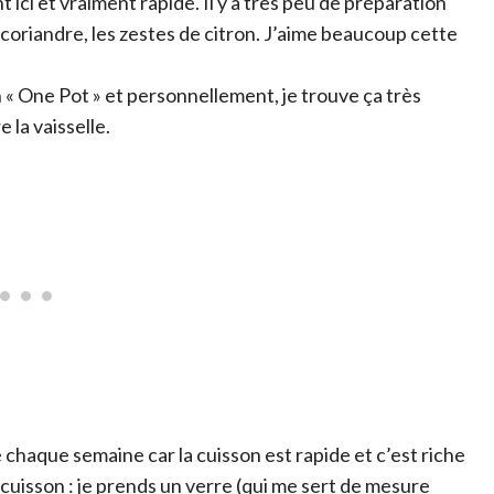
ici et vraiment rapide. Il y a très peu de préparation
a coriandre, les zestes de citron. J’aime beaucoup cette
 « One Pot » et personnellement, je trouve ça très
 la vaisselle.
chaque semaine car la cuisson est rapide et c’est riche
uisson : je prends un verre (qui me sert de mesure