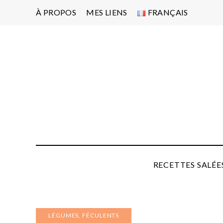
À PROPOS
MES LIENS
FRANÇAIS
Po
d'
pa
P
RECETTES SALÉE
LÉGUMES, FÉCULENTS