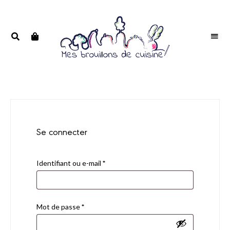
Portrait
PORTRAIT
d'une
D'UNE
passionnée
PASSIONNÉE
Se connecter
Identifiant ou e-mail
*
Mot de passe
*