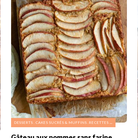
DESSERTS
CAKES SUCRÉS & MUFFINS
RECETTES SUCRÉES
Gâteau aux pommes sans farine