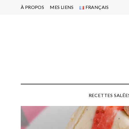
À PROPOS
MES LIENS
FRANÇAIS
Po
d'
pa
P
RECETTES SALÉE