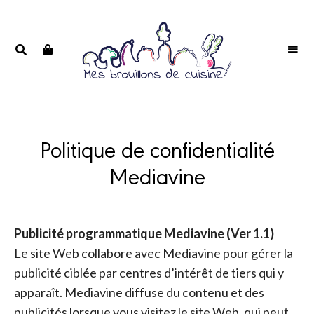
Portrait
PORTRAIT
d'une
D'UNE
passionnée
PASSIONNÉE
Politique de confidentialité
Mediavine
Publicité programmatique Mediavine (Ver 1.1)
Le site Web collabore avec Mediavine pour gérer la
publicité ciblée par centres d’intérêt de tiers qui y
apparaît. Mediavine diffuse du contenu et des
publicités lorsque vous visitez le site Web, qui peut