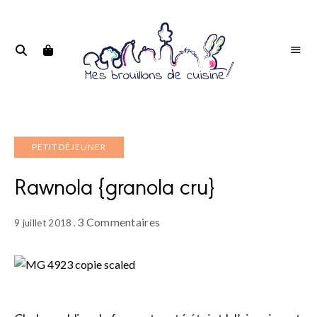
Portrait
PORTRAIT
d'une
D'UNE
passionnée
PASSIONNÉE
PETIT DÉJEUNER
Rawnola {granola cru}
3 Commentaires
9 juillet 2018