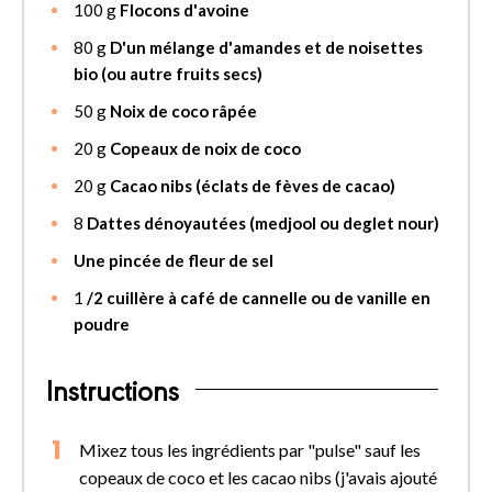
100
g
Flocons d'avoine
80
g
D'un mélange d'amandes et de noisettes
bio (ou autre fruits secs)
50
g
Noix de coco râpée
20
g
Copeaux de noix de coco
20
g
Cacao nibs (éclats de fèves de cacao)
8
Dattes dénoyautées (medjool ou deglet nour)
Une pincée de fleur de sel
1
/2 cuillère à café de cannelle ou de vanille en
poudre
Instructions
Mixez tous les ingrédients par "pulse" sauf les
copeaux de coco et les cacao nibs (j'avais ajouté