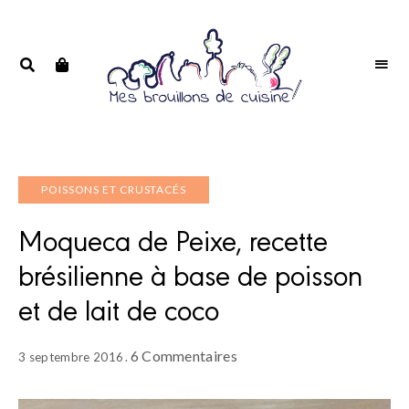
Portrait
PORTRAIT
d'une
D'UNE
passionnée
PASSIONNÉE
POISSONS ET CRUSTACÉS
Moqueca de Peixe, recette
brésilienne à base de poisson
et de lait de coco
6 Commentaires
3 septembre 2016