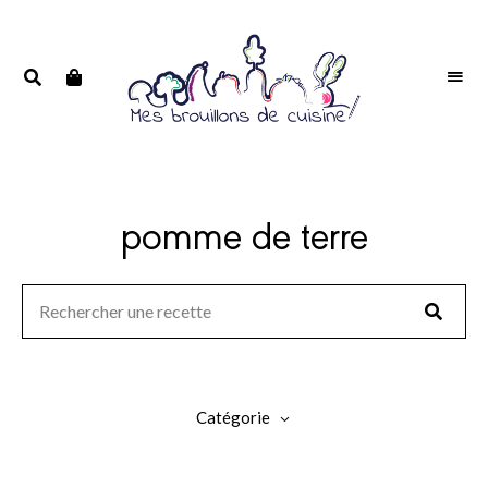
Portrait
PORTRAIT
d'une
D'UNE
passionnée
PASSIONNÉE
pomme de terre
Catégorie