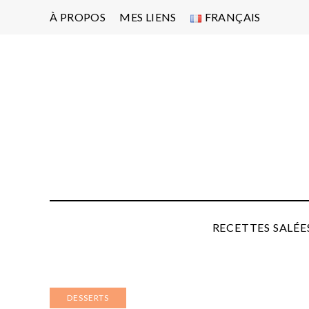
À PROPOS
MES LIENS
FRANÇAIS
Po
d'
pa
P
RECETTES SALÉE
DESSERTS