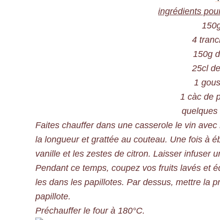
ingrédients pou
150g
4 tran
150g d
25cl de
1 gous
1 càc de p
quelques 
Faites chauffer dans une casserole le vin avec
la longueur et grattée au couteau. Une fois à ébu
vanille et les zestes de citron. Laisser infuser u
Pendant ce temps, coupez vos fruits lavés et éq
les dans les papillotes. Par dessus, mettre la p
papillote.
Préchauffer le four à 180°C.