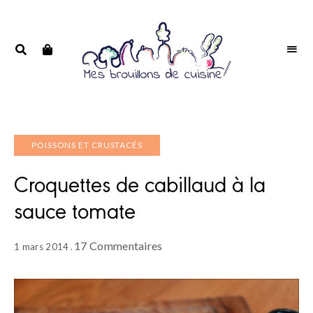
Portrait
PORTRAIT
d'une
D'UNE
passionnée
PASSIONNÉE
POISSONS ET CRUSTACÉS
Croquettes de cabillaud à la
sauce tomate
17 Commentaires
1 mars 2014