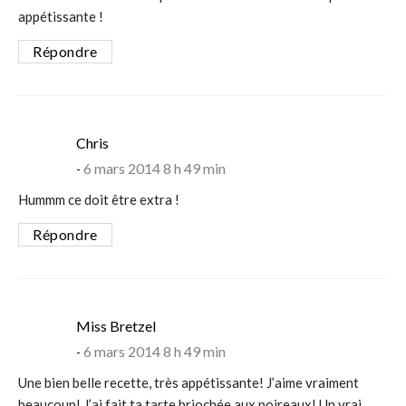
appétissante !
Répondre
says:
Chris
6 mars 2014 8 h 49 min
Hummm ce doit être extra !
Répondre
says:
Miss Bretzel
6 mars 2014 8 h 49 min
Une bien belle recette, très appétissante! J’aime vraiment
beaucoup! J’ai fait ta tarte briochée aux poireaux! Un vrai