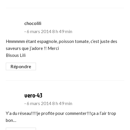
says:
chocolili
6 mars 2014 8 h 49 min
Hmmmmm étant espagnole, poisson tomate, c’est juste des
saveurs que j’adore !! Merci
Bisous Lili
Répondre
says:
vero-43
6 mars 2014 8 h 49 min
Y’a du réseau!!!!je profite pour commenter!!!ça a l’air trop
bon…