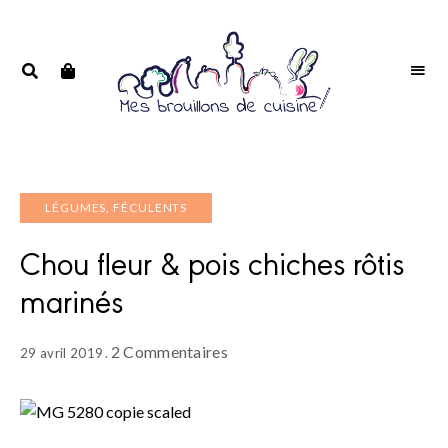
Portrait
PORTRAIT
d'une
D'UNE
passionnée
PASSIONNÉE
LÉGUMES, FÉCULENTS
Chou fleur & pois chiches rôtis
marinés
2 Commentaires
29 avril 2019