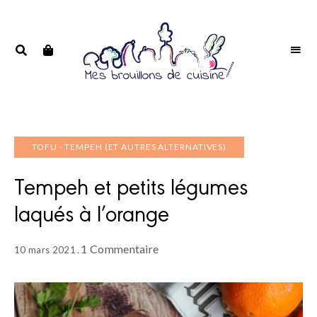
Portrait
PORTRAIT
d'une
D'UNE
passionnée
PASSIONNÉE
TOFU - TEMPEH (ET AUTRES ALTERNATIVES)
Tempeh et petits légumes
laqués à l’orange
1 Commentaire
10 mars 2021