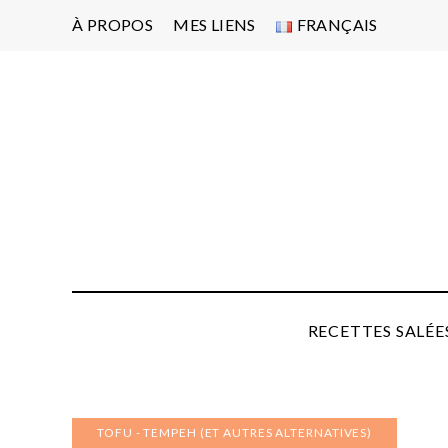
À PROPOS
MES LIENS
FRANÇAIS
Po
d'
pa
P
RECETTES SALÉE
TOFU - TEMPEH (ET AUTRES ALTERNATIVES)