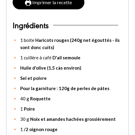
Imprimer la recette
Ingrédients
1
boite
Haricots rouges (240g net égouttés - ils
sont donc cuits)
1
cuillère à café
D'ail semoule
Huile d'olive (1,5 càs environ)
Sel et poivre
Pour la garniture : 120g de perles de pâtes
40
g
Roquette
1
Poire
30
g
Noix et amandes hachées grossièrement
1
/2 oignon rouge