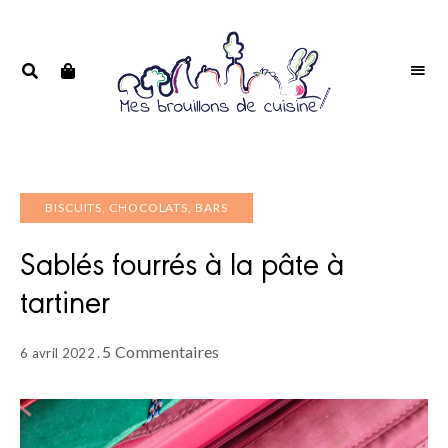
Portrait
PORTRAIT
d'une
D'UNE
passionnée
PASSIONNÉE
BISCUITS, CHOCOLATS, BARS
Sablés fourrés à la pâte à
tartiner
5 Commentaires
6 avril 2022