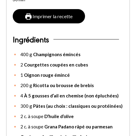
Imprimer la recette
Ingrédients
400
g
Champignons émincés
2
Courgettes coupées en cubes
1
Oignon rouge émincé
200
g
Ricotta ou brousse de brebis
4
À 5 gousses d’ail en chemise (non épluchées)
300
g
Pâtes (au choix : classiques ou protéinées)
2
c. à soupe
D’huile d’olive
2
c. à soupe
Grana Padano râpé ou parmesan