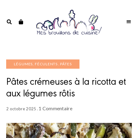
Portrait
PORTRAIT
d'une
D'UNE
passionnée
PASSIONNÉE
LÉGUMES, FÉCULENTS
PÂTES
Pâtes crémeuses à la ricotta et
aux légumes rôtis
1 Commentaire
2 octobre 2025