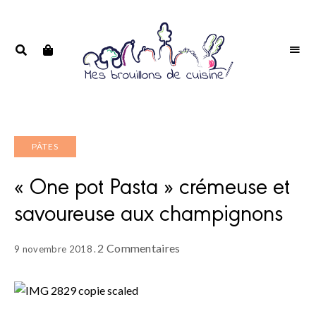
Portrait
PORTRAIT
d'une
D'UNE
passionnée
PASSIONNÉE
PÂTES
« One pot Pasta » crémeuse et
savoureuse aux champignons
2 Commentaires
9 novembre 2018