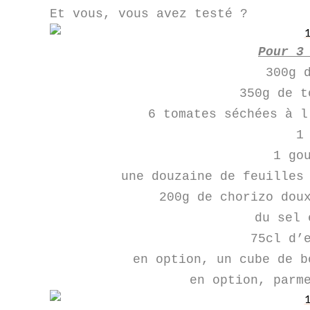
Et vous, vous avez testé ?
Pour 3
300g 
350g de t
6 tomates séchées à l
1
1 go
une douzaine de feuilles
200g de chorizo dou
du sel 
75cl d’
en option, un cube de b
en option, parm