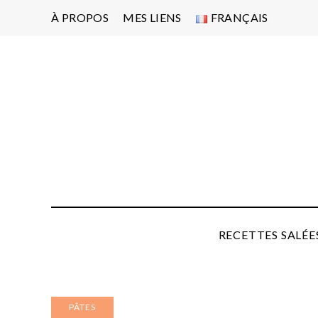
À PROPOS
MES LIENS
FRANÇAIS
Po
d'
pa
P
RECETTES SALÉE
PÂTES