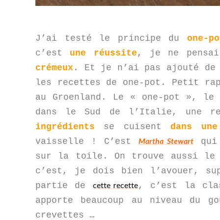
J’ai testé le principe du
one-po
c’est
une réussit
e
, je ne pensai
crémeux
. Et je n’ai pas ajouté de
les recettes de one-pot. Petit ra
au Groenland. Le « one-pot », le
dans le Sud de l’Italie, une r
ingrédients
se cuisent
dans un
Martha Stewart
vaisselle !
C’est
qui 
sur la toile. On trouve aussi le
c’est, je dois bien l’avouer, su
cette recette
partie de
, c’est la cla
apporte beaucoup au niveau du g
crevettes …