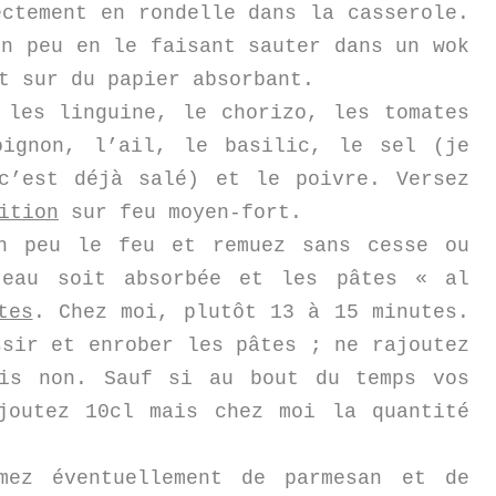
ectement en rondelle dans la casserole.
un peu en le faisant sauter dans un wok
nt sur du papier absorbant.
 les linguine, le chorizo, les tomates
oignon, l’ail, le basilic, le sel (je
c’est déjà salé) et le poivre. Versez
ition
sur feu moyen-fort.
un peu le feu et remuez sans cesse ou
’eau soit absorbée et les pâtes « al
tes
. Chez moi, plutôt 13 à 15 minutes.
ssir et enrober les pâtes ; ne rajoutez
ais non. Sauf si au bout du temps vos
joutez 10cl mais chez moi la quantité
mez éventuellement de parmesan et de