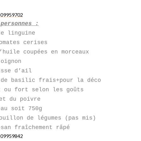
 personnes :
de linguine
omates cerises
’huile coupées en morceaux
 oignon
usse d’ail
 de basilic frais+pour la déco
x ou fort selon les goûts
et du poivre
eau soit 750g
ouillon de légumes (pas mis)
esan fraîchement râpé