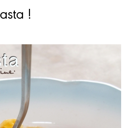
asta !