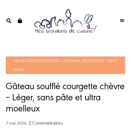
Portrait
PORTRAIT
d'une
D'UNE
passionnée
PASSIONNÉE
TARTES SALÉES ET PIZZAS
LÉGUMES, FÉCULENTS
TARTE
SALÉE
Gâteau soufflé courgette chèvre
– Léger, sans pâte et ultra
moelleux
2 Commentaires
7 mai 2026