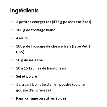
Ingrédients
3
petites courgettes (475 g pesées entières)
300
g
de fromage blanc
4
œufs
100
g
de fromage de chèvre frais (type Petit
Billy)
50
g
de maïzena
10
à 15 feuilles de basilic frais
Sel et poivre
1
c. à café
bombée d'ail en poudre (ou une
gousse d'ail pressée)
Paprika fumé ou autres épices