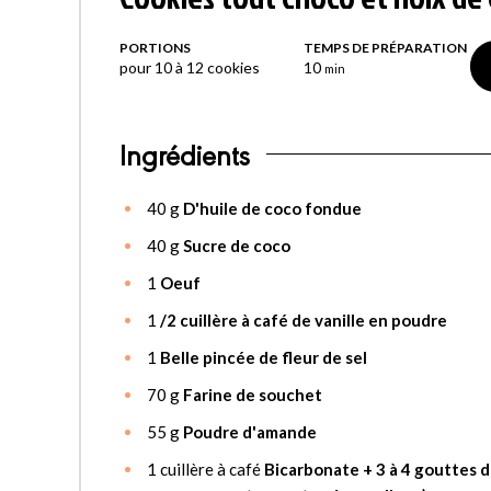
PORTIONS
TEMPS DE PRÉPARATION
pour 10 à 12 cookies
10
min
Ingrédients
40
g
D'huile de coco fondue
40
g
Sucre de coco
1
Oeuf
1
/2 cuillère à café de vanille en poudre
1
Belle pincée de fleur de sel
70
g
Farine de souchet
55
g
Poudre d'amande
1
cuillère à café
Bicarbonate + 3 à 4 gouttes d