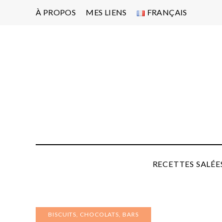
À PROPOS
MES LIENS
FRANÇAIS
Po
d'
pa
P
RECETTES SALÉE
BISCUITS, CHOCOLATS, BARS