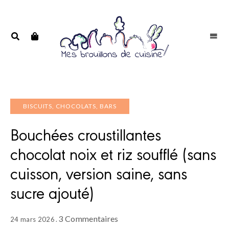
Portrait
PORTRAIT
d'une
D'UNE
passionnée
PASSIONNÉE
BISCUITS, CHOCOLATS, BARS
Bouchées croustillantes
chocolat noix et riz soufflé (sans
cuisson, version saine, sans
sucre ajouté)
3 Commentaires
24 mars 2026