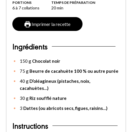
PORTIONS
TEMPS DE PRÉPARATION
6
à 7 collations
20
min
Imprimer la recette
Ingrédients
150
g
Chocolat noir
75
g
Beurre de cacahuète 100 % ou autre purée
40
g
D’oléagineux (pistaches, noix,
cacahuètes…)
30
g
Riz soufflé nature
3
Dattes (ou abricots secs, figues, raisins…)
Instructions