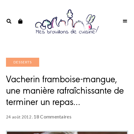
Portrait
PORTRAIT
d'une
D'UNE
passionnée
PASSIONNÉE
DESSERTS
Vacherin framboise-mangue,
une manière rafraîchissante de
terminer un repas…
18 Commentaires
24 août 2012