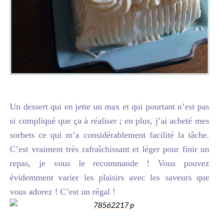
Un dessert qui en jette un max et qui pourtant n’est pas
si compliqué que ça à réaliser ; en plus, j’ai acheté mes
sorbets ce qui m’a considérablement facilité la tâche.
C’est vraiment très rafraîchissant et léger pour finir un
repas, je vous le recommande ! Vous pouvez
évidemment varier les plaisirs avec les saveurs que
vous adorez ! C’est un régal !