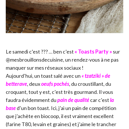
Le samedi c’est ??? … ben c’est
« Toasts Party »
sur
@mesbrouillonsdecuisine, un rendez-vous à ne pas
manquer sur mes réseaux sociaux !
Aujourd’hui, un toast salé avec un
« tzatziki » de
betterave
, deux
oeufs pochés
, du croustillant, du
croquant, tout y est, c’est très gourmand. Il vous
faudra évidemment du
pain de qualité
car c’est
la
base
d’un bon toast. Ici, j’ai un pain de compétition
que j’achète en biocoop, il est vraiment excellent
(farine T80, levain et graines) et j’aime le trancher