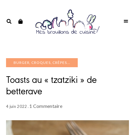
Portrait
PORTRAIT
d'une
D'UNE
passionnée
PASSIONNÉE
BURGER, CROQUES, CRÊPES...
Toasts au « tzatziki » de
betterave
1 Commentaire
4 juin 2022