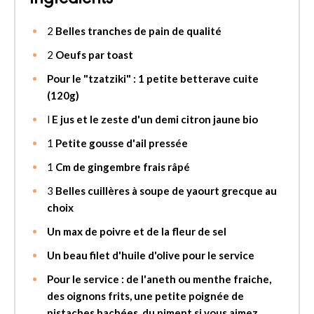
2
Belles tranches de pain de qualité
2
Oeufs par toast
Pour le "tzatziki" : 1 petite betterave cuite
(120g)
l
E jus et le zeste d'un demi citron jaune bio
1
Petite gousse d'ail pressée
1
Cm de gingembre frais râpé
3
Belles cuillères à soupe de yaourt grecque au
choix
Un max de poivre et de la fleur de sel
Un beau filet d'huile d'olive pour le service
Pour le service : de l'aneth ou menthe fraiche,
des oignons frits, une petite poignée de
pistaches hachées, du piment si vous aimez