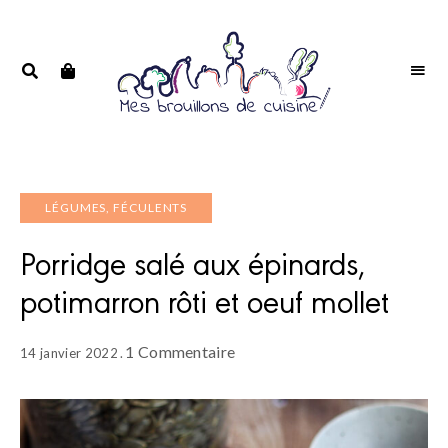
Portrait
PORTRAIT
d'une
D'UNE
passionnée
PASSIONNÉE
LÉGUMES, FÉCULENTS
Porridge salé aux épinards,
potimarron rôti et oeuf mollet
1 Commentaire
14 janvier 2022