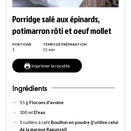
Porridge salé aux épinards,
potimarron rôti et oeuf mollet
PORTIONS
TEMPS DE PRÉPARATION
1
15
min
Imprimer la recette
Ingrédients
55
g
Flocons d'avoine
300
ml
D'eau
1
cuillère à café
Bouillon en poudre (j'utilise celui
de la marque Rapunzel)