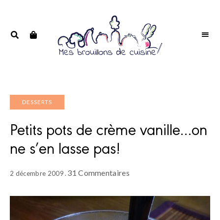
Portrait
PORTRAIT
d'une
D'UNE
passionnée
PASSIONNÉE
DESSERTS
Petits pots de crème vanille…on
ne s’en lasse pas!
31 Commentaires
2 décembre 2009