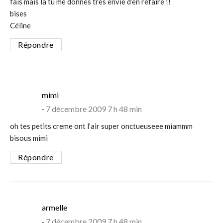
fais mais là tu me donnes très envie d’en refaire !!
bises
Céline
Répondre
says:
mimi
7 décembre 2009 7 h 48 min
oh tes petits creme ont l’air super onctueuseee miammm
bisous mimi
Répondre
says:
armelle
7 décembre 2009 7 h 48 min