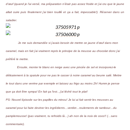
d’œuf (quand je l’ai versé, ma préparation n’était pas assez froide et j’ai cru que le jaune
allait cuire puis finalement j’ai bien touillé et ça a fait, impeccable!). Réserver dans un
saladier.
Je me suis demandée si j’avais besoin de mettre ce jaune d’œuf dans mon
caramel, mais en fait j’ai vraiment repris le principe de la mousse au chocolat donc j’ai
préféré le mettre.
Ensuite, monter le blanc en neige avec une pincée de sel et incorporez-le
délicatement à la spatule pour ne pas le casser à notre caramel au beurre salé. Mettre
le tout dans une verrine par exemple et laissez au frigo au moins 2h! Humm je pense
que ça doit être sympa! En fait ça l’est…j’ai léché tout le plat!
PS: Nouvel épisode sur les papilles du minou! Je lui ai fait sentir les mousses au
caramel pour lui faire deviner les ingrédients…verdict…roulements de tambour…du
pamplemousse! (pas vraiment, tu refroidis là…) ah non de la noix de coco!! (…sans
commentaire).