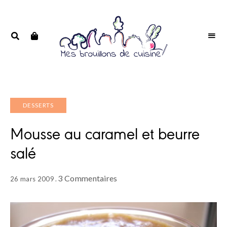
Portrait
PORTRAIT
d'une
D'UNE
passionnée
PASSIONNÉE
DESSERTS
Mousse au caramel et beurre
salé
3 Commentaires
26 mars 2009