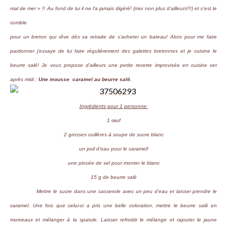
mal de mer »
!! Au fo
nd de lui il ne l’a jamais digéré! (moi non plus d’ailleurs!!!) et c’est le
comble
pour un breton qui rêve dès sa retraite de s’acheter un bateau! Alors pour me faire
pardonner j’essaye de lui faire régulièrement des galettes bretonnes et je cuisine le
beurre salé! Je vous propose d’ailleurs une petite recette improvisée en cuisine cet
après midi :
Une mousse caramel au beurre salé.
Ingrédients pour 1 personne:
1 œuf
2 grosses cuillères à soupe de sucre blanc
un poil d’eau pour le caramel!
une pincée de sel pour monter le blanc
15 g de beurre salé
Mettre le sucre dans une casserole avec un peu d’eau et laisser prendre le
caramel. Une fois que celui-ci a pris une belle coloration, mettre le beurre salé en
morceaux et mélanger à la spatule. Laisser refroidir le mélange et rajouter le jaune