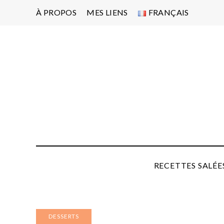
À PROPOS
MES LIENS
FRANÇAIS
Po
d'
pa
P
RECETTES SALÉE
DESSERTS