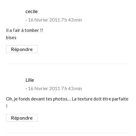
says:
cecile
16 février 2011 7 h 43 min
il a l’air à tomber !!
bises
Répondre
says:
Lilie
16 février 2011 7 h 43 min
Oh, je fonds devant tes photos… La texture doit être parfaite
!
Répondre