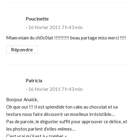
says:
Poucinette
16 février 2011 7 h 43 min
Miam miam du ch0c0lat !!!!!!!!!! beau partage miss merci !!!!
Répondre
says:
Patricia
16 février 2011 7 h 43 min
Bonjour Anaïck,
Oh que oui !!! Il est splendide ton cake au chocolat et sa
texture nous faire découvrir un moelleux irrésistible…
Pas de parole, le déguster suffit pour approuver ce délice, et
les photos parlent d’elles-mêmes…
C’est vrai qu’il est à « tomber ».