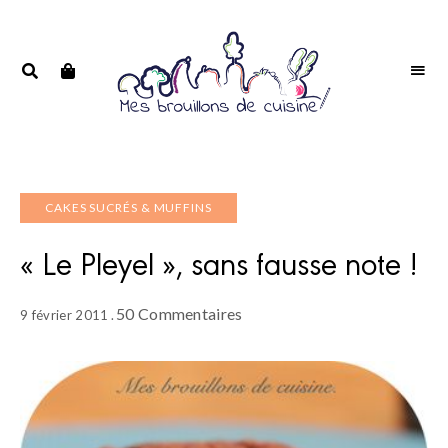
Portrait
PORTRAIT
d'une
D'UNE
passionnée
PASSIONNÉE
CAKES SUCRÉS & MUFFINS
« Le Pleyel », sans fausse note !
50 Commentaires
9 février 2011