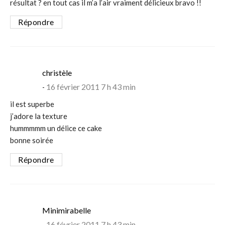
résultat ? en tout cas il m’a l’air vraiment délicieux bravo !!
Répondre
says:
christèle
16 février 2011 7 h 43 min
il est superbe
j’adore la texture
hummmmm un délice ce cake
bonne soirée
Répondre
says:
Minimirabelle
16 février 2011 7 h 43 min