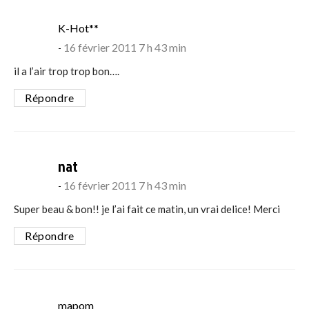
says:
K-Hot**
16 février 2011 7 h 43 min
il a l’air trop trop bon….
Répondre
says:
nat
16 février 2011 7 h 43 min
Super beau & bon!! je l’ai fait ce matin, un vrai delice! Merci
Répondre
says:
mapom