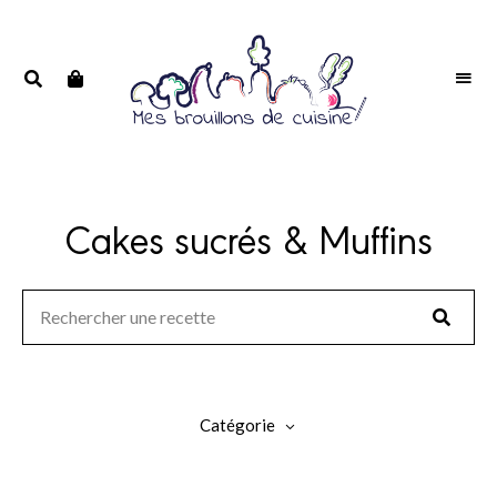
Portrait
PORTRAIT
d'une
D'UNE
passionnée
PASSIONNÉE
Cakes sucrés & Muffins
Catégorie