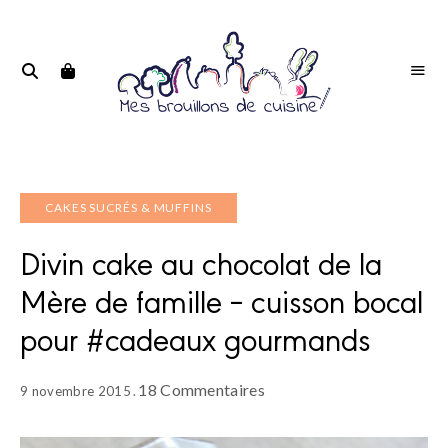
Portrait
PORTRAIT
d'une
D'UNE
passionnée
PASSIONNÉE
CAKES SUCRÉS & MUFFINS
Divin cake au chocolat de la
Mère de famille – cuisson bocal
pour #cadeaux gourmands
18 Commentaires
9 novembre 2015