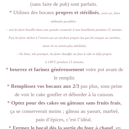
(sans faire de pub) sont parfaits.
* Utilisez des bocaux
propres et stérilisés
,
pour ça, deux
méthodes possibles :
– soit les faire bouillir dans une grande casserole d’eau bouillante pendant 15 minutes.
Puis les faire sécher à l’envers sur un torchon propre (ne pas les essuyer au torchon,
sinon ils ne seront plus stérilisés).
– Ou bien, très pratique, les faire chauffer au four à vide et déjà propre,
à 140°C pendant 15 minutes.
*
beurrez et farinez généreusement
votre pot avant de
le remplir.
*
Remplissez vos bocaux aux 2/3
pas plus, sous peine
de voir le cake gonfler et déborder à la cuisson.
*
Optez pour des cakes ou gâteaux sans fruits frais
,
ça se conserverait moins ; gâteau au yaourt, marbré,
pain d’épices, c’est l’idéal.
*
Fermez le bocal dès la sortie du four à chaud
, en