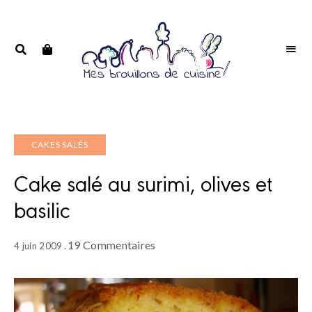
Portrait
PORTRAIT
d'une
D'UNE
passionnée
PASSIONNÉE
CAKES SALÉS
Cake salé au surimi, olives et
basilic
19 Commentaires
4 juin 2009