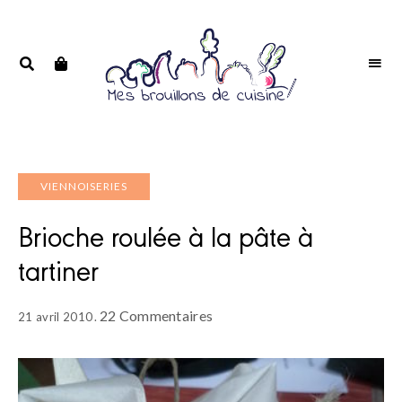
Portrait
PORTRAIT
d'une
D'UNE
passionnée
PASSIONNÉE
VIENNOISERIES
Brioche roulée à la pâte à
tartiner
22 Commentaires
21 avril 2010