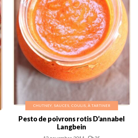
CHUTNEY, SAUCES, COULIS, À TARTINER
Pesto de poivrons rotis D’annabel
Langbein
12 novembre 2011
25