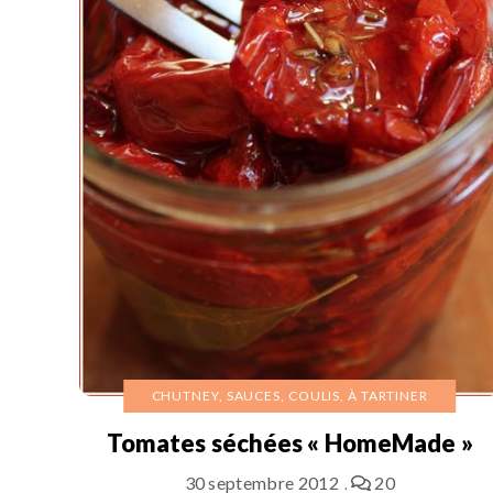
CHUTNEY, SAUCES, COULIS, À TARTINER
Tomates séchées « HomeMade »
30 septembre 2012
20