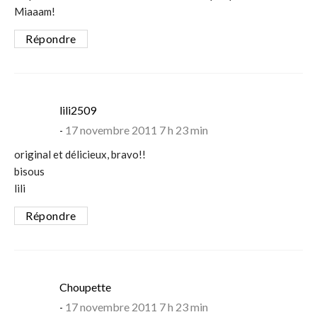
Miaaam!
Répondre
says:
lili2509
17 novembre 2011 7 h 23 min
original et délicieux, bravo!!
bisous
lili
Répondre
says:
Choupette
17 novembre 2011 7 h 23 min