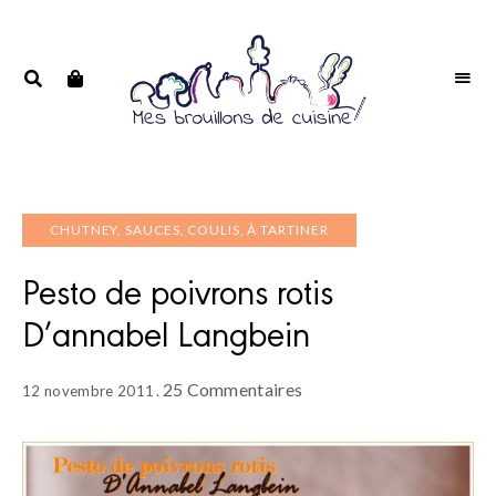
Portrait
PORTRAIT
d'une
D'UNE
passionnée
PASSIONNÉE
CHUTNEY, SAUCES, COULIS, À TARTINER
Pesto de poivrons rotis
D’annabel Langbein
25 Commentaires
12 novembre 2011