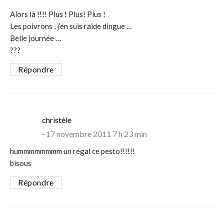
Alors là !!!! Plus ! Plus! Plus !
Les poivrons , j’en suis raide dingue …
Belle journée …
???
Répondre
says:
christèle
17 novembre 2011 7 h 23 min
hummmmmmmm un régal ce pesto!!!!!!
bisous
Répondre