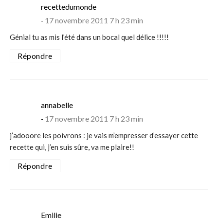
says:
recettedumonde
17 novembre 2011 7 h 23 min
Génial tu as mis l’été dans un bocal quel délice !!!!!
Répondre
says:
annabelle
17 novembre 2011 7 h 23 min
j’adooore les poivrons : je vais m’empresser d’essayer cette
recette qui, j’en suis sûre, va me plaire!!
Répondre
says:
Emilie