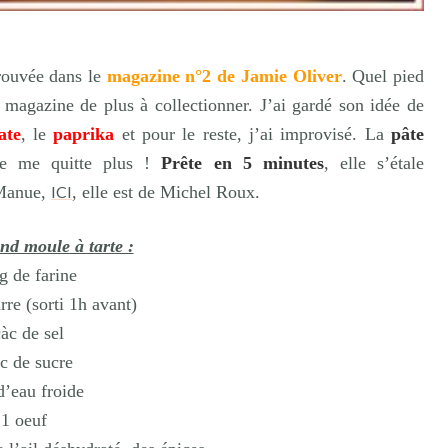
trouvée dans le
magazine n°2 de Jamie Oliver
. Quel pied
 magazine de plus à collectionner. J’ai gardé son idée de
ate
, le
paprika
et pour le reste, j’ai improvisé. La
pâte
 ne me quitte plus !
Prête en 5 minutes
, elle s’étale
 Manue,
ICI
, elle est de Michel Roux.
nd moule à tarte :
g de farine
re (sorti 1h avant)
àc de sel
c de sucre
d’eau froide
1 oeuf