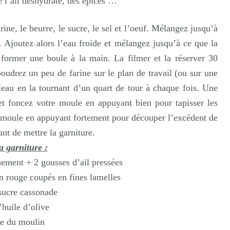
e l’ail déshydraté, des épices …
rine, le beurre, le sucre, le sel et l’oeuf. Mélangez jusqu’à
 Ajoutez alors l’eau froide et mélangez jusqu’à ce que la
 former une boule à la main. La filmer et la réserver 30
upoudrez un peu de farine sur le plan de travail (ou sur une
uleau en la tournant d’un quart de tour à chaque fois. Une
 et foncez votre moule en appuyant bien pour tapisser les
du moule en appuyant fortement pour découper l’excédent de
ant de mettre la garniture.
a garniture :
inement +
2 gousses d’ail pressées
n rouge coupés en fines lamelles
sucre cassonade
’huile d’olive
re du moulin