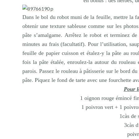
en bonus : des herbes, d
Dans le bol du robot muni de la feuille, mettre la fa
obtenir une texture sableuse comme sur les photos.
pâte s’amalgame. Arrêtez le robot et terminez de
minutes au frais (facultatif). Pour l’utilisation, sa
feuille de papier cuisson et étalez-y la pâte au ro
fois la pâte étalée, enroulez-la autour du rouleau
parois. Passez le rouleau à pâtisserie sur le bord 
pâte. Piquez le fond de tarte avec une fourchette av
Pour l
1 oignon rouge émincé f
1 poivron vert +
1 poivro
1càs de 
3càs d
poiv