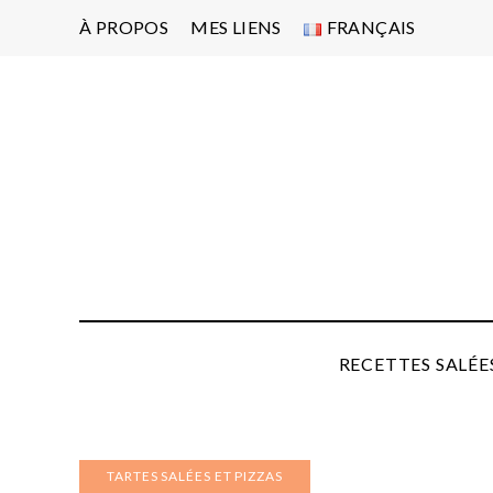
À PROPOS
MES LIENS
FRANÇAIS
Po
d'
pa
P
RECETTES SALÉE
TARTES SALÉES ET PIZZAS