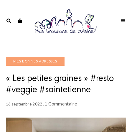
Portrait
PORTRAIT
d'une
D'UNE
passionnée
PASSIONNÉE
MES BONNES ADRESSES
« Les petites graines » #resto
#veggie #saintetienne
1 Commentaire
16 septembre 2022