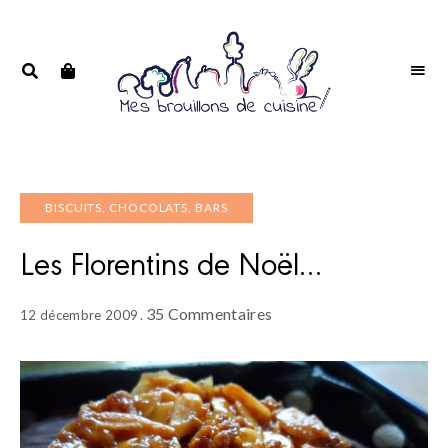
Portrait
PORTRAIT
d'une
D'UNE
passionnée
PASSIONNÉE
BISCUITS, CHOCOLATS, BARS
Les Florentins de Noël…
35 Commentaires
12 décembre 2009