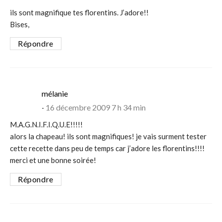
ils sont magnifique tes florentins. J’adore!!
Bises,
Répondre
says:
mélanie
16 décembre 2009 7 h 34 min
M.A.G.N.I.F.I.Q.U.E!!!!!
alors la chapeau! ils sont magnifiques! je vais surment tester
cette recette dans peu de temps car j’adore les florentins!!!!
merci et une bonne soirée!
Répondre