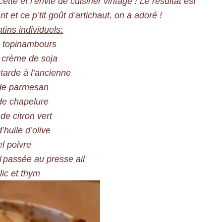
tte et l’envie de cuisiner vintage ! Le résultat est
et ce p’tit goût d’artichaut, on a adoré !
tins individuels:
 topinambours
 crème de soja
arde à l’ancienne
de parmesan
de chapelure
 de citron vert
 d’huile d’olive
el poivre
l
passée au presse ail
lic et thym