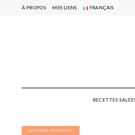
À PROPOS
MES LIENS
FRANÇAIS
Po
d'
pa
P
RECETTES SALÉE
LÉGUMES, FÉCULENTS