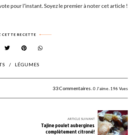
ote pour l’instant. Soyez le premier à noter cet article !
 CETTE RECETTE
TS
LÉGUMES
33 Commentaires
0
J'aime
196
Vues
ARTICLE SUIVANT
Tajine poulet aubergines
complètement citroné!