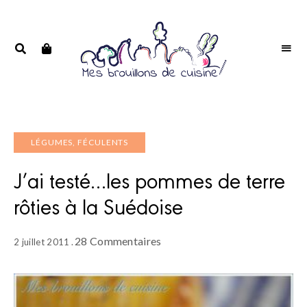
Portrait
PORTRAIT
d'une
D'UNE
passionnée
PASSIONNÉE
LÉGUMES, FÉCULENTS
J’ai testé…les pommes de terre
rôties à la Suédoise
28 Commentaires
2 juillet 2011