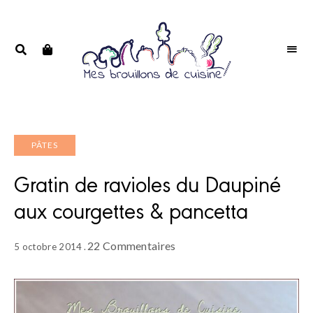
Portrait
PORTRAIT
d'une
D'UNE
passionnée
PASSIONNÉE
PÂTES
Gratin de ravioles du Daupiné
aux courgettes & pancetta
22 Commentaires
5 octobre 2014