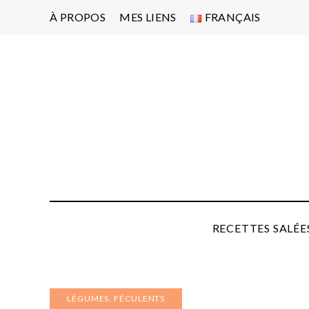
À PROPOS
MES LIENS
FRANÇAIS
Po
d'
pa
P
RECETTES SALÉE
LÉGUMES, FÉCULENTS