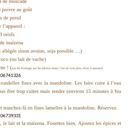
u de muscade
u poivre au goût
s de persil
 l’appareil :
3 oeufs
de maïzena
u allégée sinon avoine, soja possible …)
coco (ou lait de vache)
me ! (
pas de fromage sur les photos mais c’est un vrai plus, donc à ajouter)
rondelles fines avec la mandoline. Les faire cuire à l’eau
 pas être trop cuites mais tendre (environ 15 minutes à feu
et tranchez-là en fines lamelles à la mandoline. Réservez.
le lait et la maïzena. Fouettez bien. Ajoutez les épices et