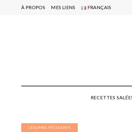
À PROPOS
MES LIENS
FRANÇAIS
Po
d'
pa
P
RECETTES SALÉE
LÉGUMES, FÉCULENTS