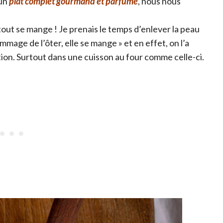
 un
plat complet gourmand et parfumé
, nous nous
tout se mange ! Je prenais le temps d’enlever la peau
mage de l’ôter, elle se mange » et en effet, on l’a
ion. Surtout dans une cuisson au four comme celle-ci.