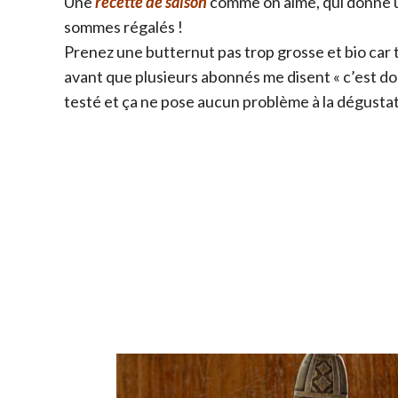
Une
recette de saison
comme on aime, qui donne
sommes régalés !
Prenez une butternut pas trop grosse et bio car 
avant que plusieurs abonnés me disent « c’est dom
testé et ça ne pose aucun problème à la dégustat