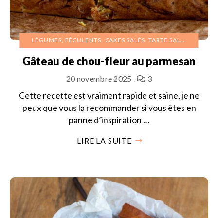
LÉGUMES, FÉCULENTS
CAKES SALÉS
TARTE SALÉE
TARTES 
Gâteau de chou-fleur au parmesan
20 novembre 2025
3
Cette recette est vraiment rapide et saine, je ne
peux que vous la recommander si vous êtes en
panne d’inspiration …
LIRE LA SUITE