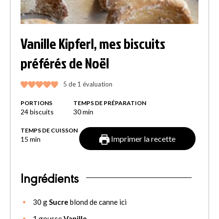
Vanille Kipferl, mes biscuits
préférés de Noël
5
de 1 évaluation
PORTIONS
TEMPS DE PRÉPARATION
24
biscuits
30
min
TEMPS DE CUISSON
Imprimer la recette
15
min
Ingrédients
30
g
Sucre
blond de canne ici
1
gousse
Vanille