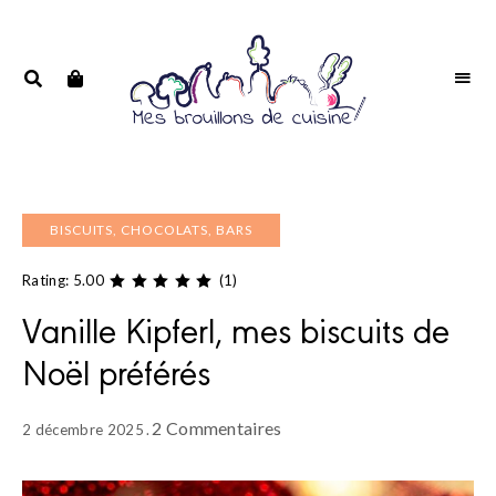
Portrait
PORTRAIT
d'une
D'UNE
passionnée
PASSIONNÉE
BISCUITS, CHOCOLATS, BARS
Rating: 5.00
(1)
Vanille Kipferl, mes biscuits de
Noël préférés
2 Commentaires
2 décembre 2025