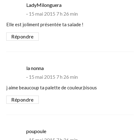
says:
LadyMilonguera
15 mai 2015 7 h 26 min
Elle est joliment présentée ta salade !
Répondre
says:
la nonna
15 mai 2015 7 h 26 min
j aime beaucoup ta palette de couleur,bisous
Répondre
says:
poupoule
15 mai 2015 7 h 26 min