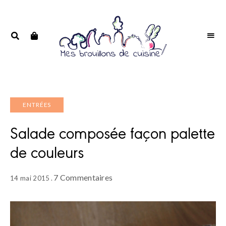
Portrait
PORTRAIT
d'une
D'UNE
passionnée
PASSIONNÉE
ENTRÉES
Salade composée façon palette
de couleurs
7 Commentaires
14 mai 2015