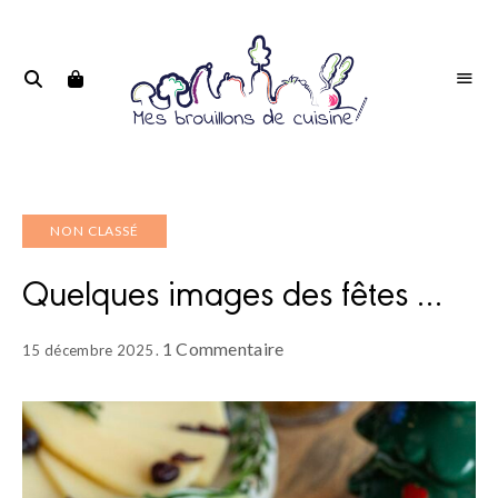
Portrait
PORTRAIT
d'une
D'UNE
passionnée
PASSIONNÉE
NON CLASSÉ
Quelques images des fêtes …
1 Commentaire
15 décembre 2025