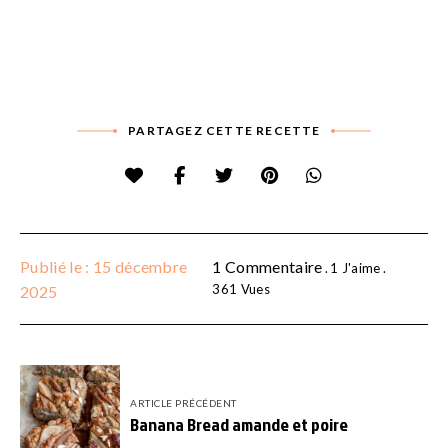
PARTAGEZ CETTE RECETTE
Publié le : 15 décembre
1 Commentaire
1
J'aime
361
Vues
2025
Navigation
de
ARTICLE PRÉCÉDENT
l’article
Banana Bread amande et poire