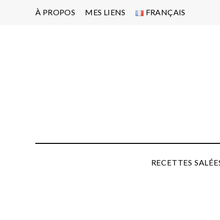
À PROPOS
MES LIENS
FRANÇAIS
Po
d'
pa
P
RECETTES SALÉE