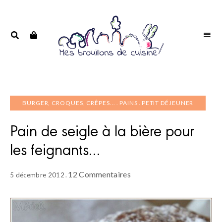
Portrait
PORTRAIT
d'une
D'UNE
passionnée
PASSIONNÉE
BURGER, CROQUES, CRÊPES...
PAINS
PETIT DÉJEUNER
Pain de seigle à la bière pour
les feignants…
12 Commentaires
5 décembre 2012