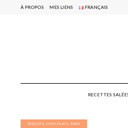
À PROPOS
MES LIENS
FRANÇAIS
Po
d'
pa
P
RECETTES SALÉE
BISCUITS, CHOCOLATS, BARS