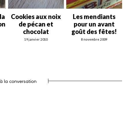
la
Cookies aux noix
Les mendiants
on
de pécan et
pour un avant
chocolat
goût des fêtes!
19 janvier 2010
8 novembre 2009
 à la conversation