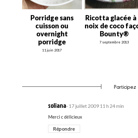
Puits
Porridge sans
Ricotta glacée à 
 au
cuisson ou
noix de coco faç
Bäsler
overnight
Bounty®
is
porridge
7 septembre 2013
016
11 juin 2017
Participez
says:
soliana
17 juillet 2009 11 h 24 min
Merci c délicieux
Répondre