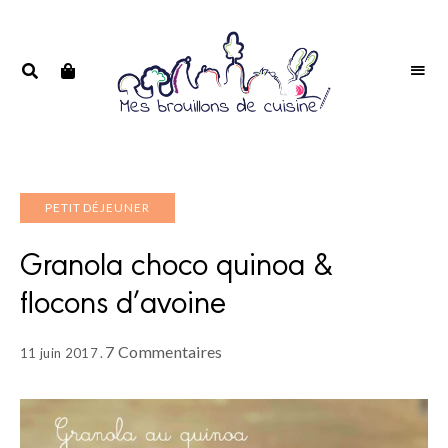
Portrait
PORTRAIT
d'une
D'UNE
passionnée
PASSIONNÉE
PETIT DÉJEUNER
Granola choco quinoa &
flocons d’avoine
7 Commentaires
11 juin 2017