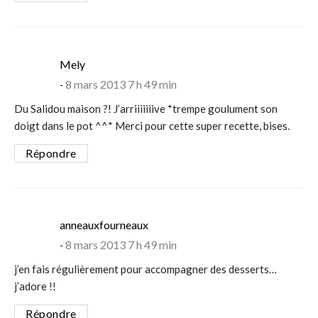
says:
Mely
8 mars 2013 7 h 49 min
Du Salidou maison ?! J’arriiiiiiive *trempe goulument son
doigt dans le pot ^^* Merci pour cette super recette, bises.
Répondre
says:
anneauxfourneaux
8 mars 2013 7 h 49 min
j’en fais régulièrement pour accompagner des desserts…
j’adore !!
Répondre