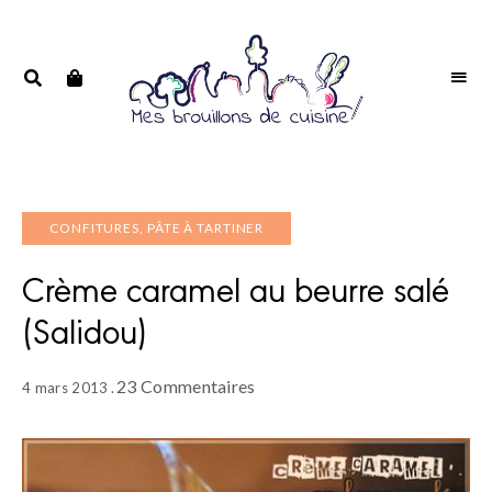
Portrait
PORTRAIT
d'une
D'UNE
passionnée
PASSIONNÉE
CONFITURES, PÂTE À TARTINER
Crème caramel au beurre salé
(Salidou)
23 Commentaires
4 mars 2013