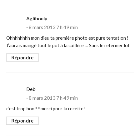
says:
Aglibouly
8 mars 2013 7 h 49 min
Ohhhhhhhh mon dieu ta première photo est pure tentation !
J’aurais mangé tout le pot à la cuillère … Sans le refermer lol
Répondre
says:
Deb
8 mars 2013 7 h 49 min
c’est trop bon!!!!merci pour la recette!
Répondre