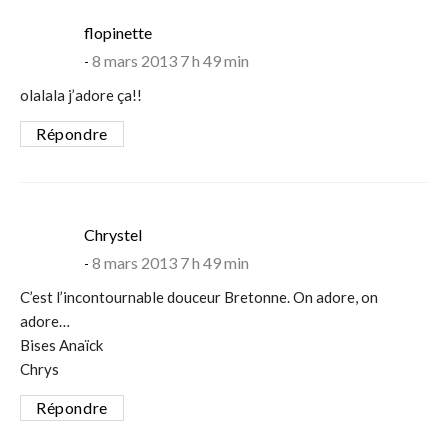
says:
flopinette
8 mars 2013 7 h 49 min
olalala j’adore ça!!
Répondre
says:
Chrystel
8 mars 2013 7 h 49 min
C’est l’incontournable douceur Bretonne. On adore, on
adore…
Bises Anaïck
Chrys
Répondre